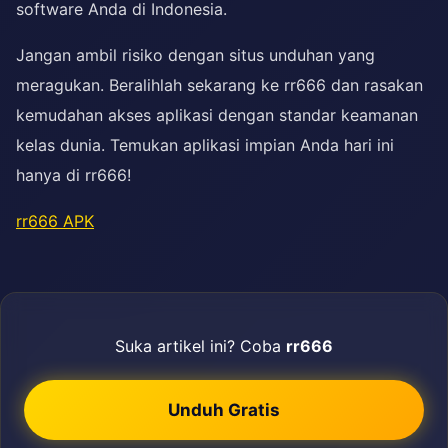
software Anda di Indonesia.
Jangan ambil risiko dengan situs unduhan yang
meragukan. Beralihlah sekarang ke rr666 dan rasakan
kemudahan akses aplikasi dengan standar keamanan
kelas dunia. Temukan aplikasi impian Anda hari ini
hanya di rr666!
rr666 APK
Suka artikel ini? Coba
rr666
Unduh Gratis