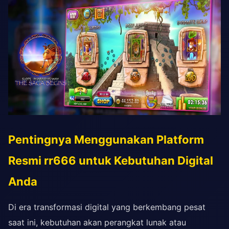
Pentingnya Menggunakan Platform
Resmi rr666 untuk Kebutuhan Digital
Anda
Di era transformasi digital yang berkembang pesat
saat ini, kebutuhan akan perangkat lunak atau