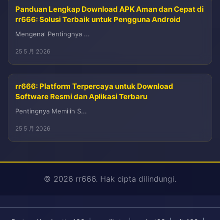
Panduan Lengkap Download APK Aman dan Cepat di
rr666: Solusi Terbaik untuk Pengguna Android
Mengenal Pentingnya ...
25 5 月 2026
rr666: Platform Terpercaya untuk Download
Software Resmi dan Aplikasi Terbaru
Pentingnya Memilih S...
25 5 月 2026
© 2026 rr666. Hak cipta dilindungi.