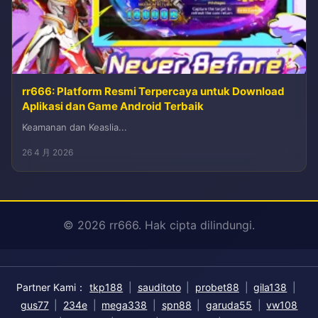
rr666: Platform Resmi Terpercaya untuk Download
Aplikasi dan Game Android Terbaik
Keamanan dan Keaslia...
26 4 月 2026
© 2026 rr666. Hak cipta dilindungi.
Partner Kami：
tkp188
|
sauditoto
|
probet88
|
gila138
|
gus77
|
234e
|
mega338
|
spn88
|
garuda55
|
vw108