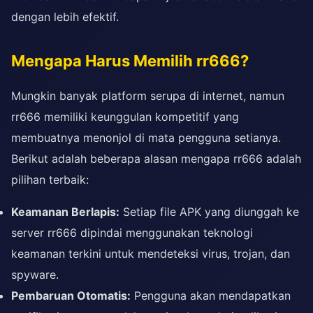
dengan lebih efektif.
Mengapa Harus Memilih rr666?
Mungkin banyak platform serupa di internet, namun
rr666 memiliki keunggulan kompetitif yang
membuatnya menonjol di mata pengguna setianya.
Berikut adalah beberapa alasan mengapa rr666 adalah
pilihan terbaik:
Keamanan Berlapis:
Setiap file APK yang diunggah ke
server rr666 dipindai menggunakan teknologi
keamanan terkini untuk mendeteksi virus, trojan, dan
spyware.
Pembaruan Otomatis:
Pengguna akan mendapatkan