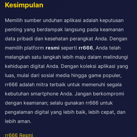
Kesimpulan
Memilih sumber unduhan aplikasi adalah keputusan
penting yang berdampak langsung pada keamanan
data pribadi dan kesehatan perangkat Anda. Dengan
memilih platform
resmi
seperti
rr666
, Anda telah
melangkah satu langkah lebih maju dalam melindungi
kehidupan digital Anda. Dengan koleksi aplikasi yang
luas, mulai dari sosial media hingga game populer,
rr666 adalah mitra terbaik untuk memenuhi segala
kebutuhan smartphone Anda. Jangan berkompromi
dengan keamanan; selalu gunakan rr666 untuk
pengalaman digital yang lebih baik, lebih cepat, dan
lebih aman.
rr666 Resmi