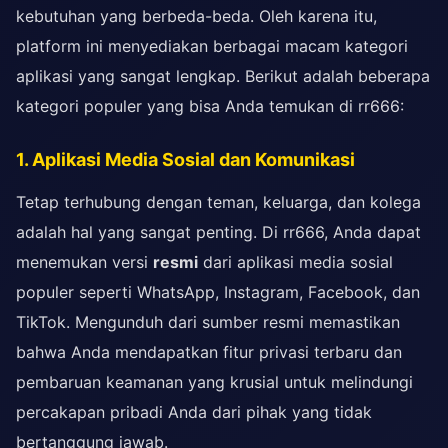
kebutuhan yang berbeda-beda. Oleh karena itu,
platform ini menyediakan berbagai macam kategori
aplikasi yang sangat lengkap. Berikut adalah beberapa
kategori populer yang bisa Anda temukan di rr666:
1. Aplikasi Media Sosial dan Komunikasi
Tetap terhubung dengan teman, keluarga, dan kolega
adalah hal yang sangat penting. Di rr666, Anda dapat
menemukan versi
resmi
dari aplikasi media sosial
populer seperti WhatsApp, Instagram, Facebook, dan
TikTok. Mengunduh dari sumber resmi memastikan
bahwa Anda mendapatkan fitur privasi terbaru dan
pembaruan keamanan yang krusial untuk melindungi
percakapan pribadi Anda dari pihak yang tidak
bertanggung jawab.